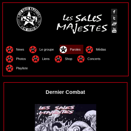
News
Le groupe
Paroles
Médias
Photos
Liens
Shop
Concerts
Playliste
Dernier Combat