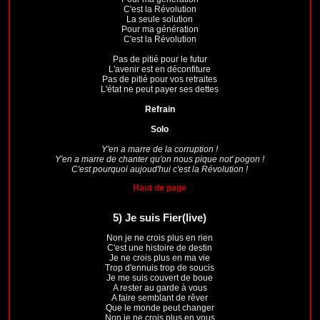
C'est la Révolution
La seule solution
Pour ma génération
C'est la Révolution
Pas de pitié pour le futur
L'avenir est en déconfiture
Pas de pitié pour vos retraites
L'état ne peut payer ses dettes
Refrain
Solo
Y'en a marre de la corruption !
Y'en a marre de chanter qu'on nous pique not' pogon !
C'est pourquoi aujoud'hui c'est la Révolution !
Haut de page
5)
Je suis Fier(live)
Non je ne crois plus en rien
C'est une histoire de destin
Je ne crois plus en ma vie
Trop d'ennuis trop de soucis
Je me suis couvert de boue
A rester au garde à vous
A faire semblant de rêver
Que le monde peut changer
Non je ne crois plus en vous