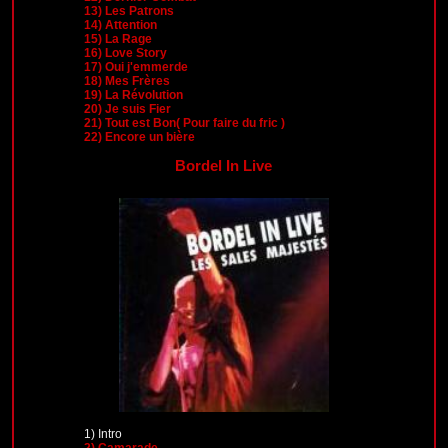
13)
Les Patrons
14)
Attention
15)
La Rage
16)
Love Story
17)
Oui j'emmerde
18)
Mes Frères
19)
La Révolution
20)
Je suis Fier
21)
Tout est Bon( Pour faire du fric )
22)
Encore un bière
Bordel In Live
1)
Intro
2)
Camarade