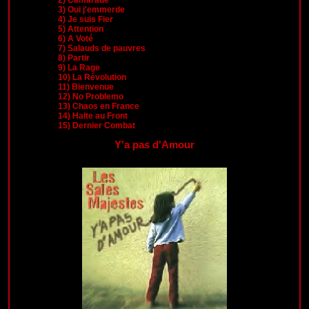
3)
Oui j'emmerde
4)
Je suis Fier
5)
Attention
6)
A Voté
7)
Salauds de pauvres
8)
Partir
9)
La Rage
10)
La Révolution
11)
Bienvenue
12)
No Problemo
13)
Chaos en France
14)
Halte au Front
15)
Dernier Combat
Y'a pas d'Amour