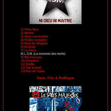
1)
Vivre libre
2)
Marine
3)
Oyez camarades
4)
Ni dieu ni maitre
5)
Haut les flingues
6)
Ernesto
7)
La loose
8)
L.S.M. (La sonnerie des morts)
9)
Moi j'irai pas
10)
Requiem
11)
Emilie
12)
Sur le pont
13)
Pas de repos
Sexe, Fric & Politique