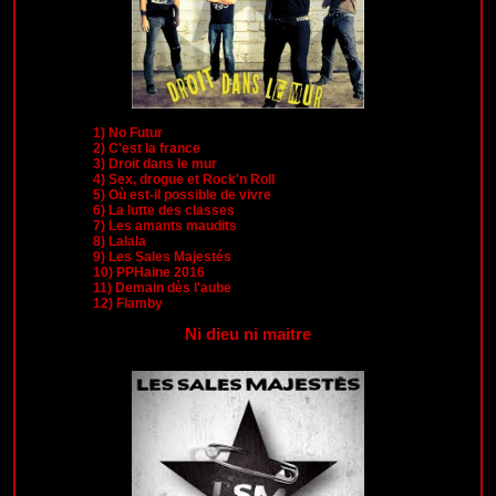
1)
No Futur
2)
C'est la france
3)
Droit dans le mur
4)
Sex, drogue et Rock'n Roll
5)
Où est-il possible de vivre
6)
La lutte des classes
7)
Les amants maudits
8)
Lalala
9)
Les Sales Majestés
10)
PPHaine 2016
11)
Demain dès l'aube
12)
Flamby
Ni dieu ni maitre