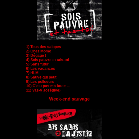
1)
Tous des salopes
2)
Chez Momo
3)
Dégage !
4)
Sois pauvre et tais-toi
5)
Sans futur
6)
Les vacances
7)
HLM
8)
Sauve qui peut
9)
Les pollueurs
10)
C'est pas ma faute ...
11)
Vas-y José(live)
Week-end sauvage