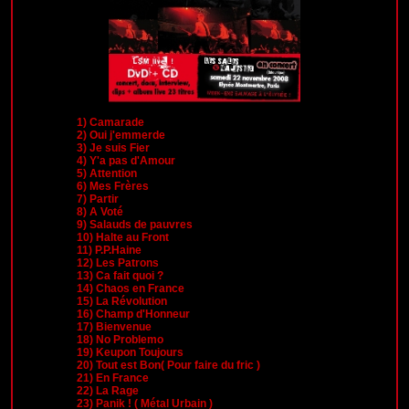
1)
Camarade
2)
Oui j'emmerde
3)
Je suis Fier
4)
Y'a pas d'Amour
5)
Attention
6)
Mes Frères
7)
Partir
8)
A Voté
9)
Salauds de pauvres
10)
Halte au Front
11)
P.P.Haine
12)
Les Patrons
13)
Ca fait quoi ?
14)
Chaos en France
15)
La Révolution
16)
Champ d'Honneur
17)
Bienvenue
18)
No Problemo
19)
Keupon Toujours
20)
Tout est Bon( Pour faire du fric )
21)
En France
22)
La Rage
23)
Panik ! ( Métal Urbain )