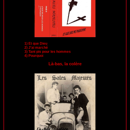
1)
Et que Dieu
2)
J'ai marché
3)
Tant pis pour les hommes
4)
Pourquoi
Là-bas, la colère