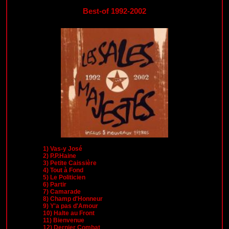
Best-of 1992-2002
1)
Vas-y José
2)
P.P.Haine
3)
Petite Caissière
4)
Tout à Fond
5)
Le Politicien
6)
Partir
7)
Camarade
8)
Champ d'Honneur
9)
Y'a pas d'Amour
10)
Halte au Front
11)
Bienvenue
12)
Dernier Combat