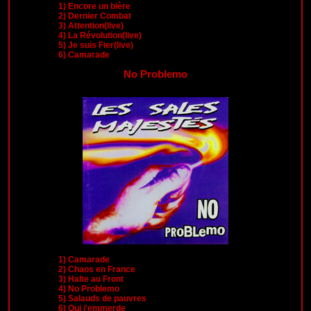
1)
Encore un bière
2)
Dernier Combat
3)
Attention(live)
4)
La Révolution(live)
5)
Je suis Fier(live)
6)
Camarade
No Problemo
1)
Camarade
2)
Chaos en France
3)
Halte au Front
4)
No Problemo
5)
Salauds de pauvres
6)
Oui j'emmerde