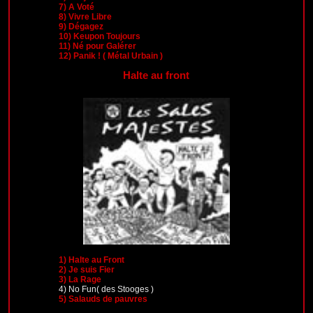
7)
A Voté
8)
Vivre Libre
9)
Dégagez
10)
Keupon Toujours
11)
Né pour Galérer
12)
Panik ! ( Métal Urbain )
Halte au front
1)
Halte au Front
2)
Je suis Fier
3)
La Rage
4)
No Fun( des Stooges )
5)
Salauds de pauvres