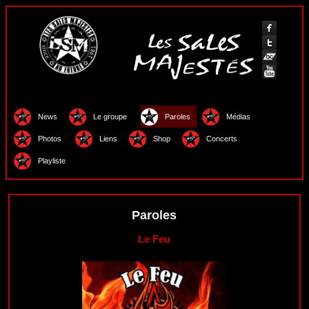
News
Le groupe
Paroles
Médias
Photos
Liens
Shop
Concerts
Playliste
Paroles
Le Feu